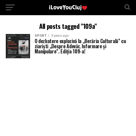
All posts tagged "109a"
SPORT
3 years ago
O dezbatere explozivă la „Berăria Culturală” cu
ziariști „Despre Adevăr, Informare și
Manipulare”. Ediția 109-a!