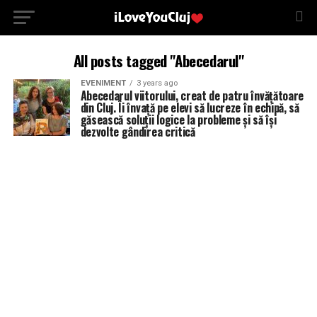
All posts tagged "Abecedarul"
EVENIMENT
3 years ago
Abecedarul viitorului, creat de patru învățătoare
din Cluj. Îi învață pe elevi să lucreze în echipă, să
găsească soluții logice la probleme și să își
dezvolte gândirea critică