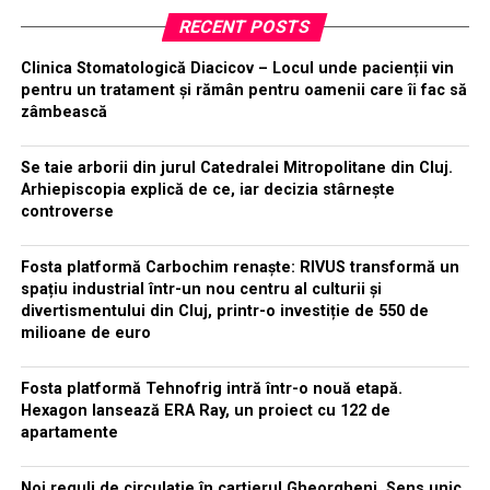
RECENT POSTS
Clinica Stomatologică Diacicov – Locul unde pacienții vin
pentru un tratament și rămân pentru oamenii care îi fac să
zâmbească
Se taie arborii din jurul Catedralei Mitropolitane din Cluj.
Arhiepiscopia explică de ce, iar decizia stârnește
controverse
Fosta platformă Carbochim renaște: RIVUS transformă un
spațiu industrial într-un nou centru al culturii și
divertismentului din Cluj, printr-o investiție de 550 de
milioane de euro
Fosta platformă Tehnofrig intră într-o nouă etapă.
Hexagon lansează ERA Ray, un proiect cu 122 de
apartamente
Noi reguli de circulație în cartierul Gheorgheni. Sens unic