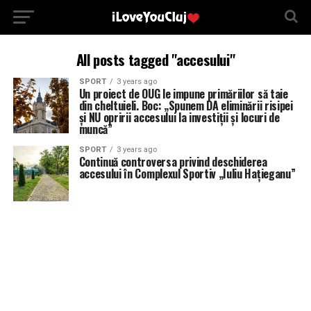
All posts tagged "accesului"
SPORT
3 years ago
Un proiect de OUG le impune primăriilor să taie
din cheltuieli. Boc: „Spunem DA eliminării risipei
și NU opririi accesului la investiții și locuri de
muncă”
SPORT
3 years ago
Continuă controversa privind deschiderea
accesului în Complexul Sportiv „Iuliu Hațieganu”