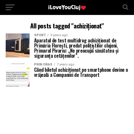
All posts tagged "achiziționat"
SPORT
3 years ago
Aparatul de test multidrog achiziționat de
Primăria Florești, predat polițiștilor clujeni.
Primarul Pivariu: „Ne preocupă sănătatea și
siguranța cetățenilor”.
PRIN ORAS
7 years ago
Când biletul achiziționat pe smartphone devine o
vrăjeală a Companiei de Transport