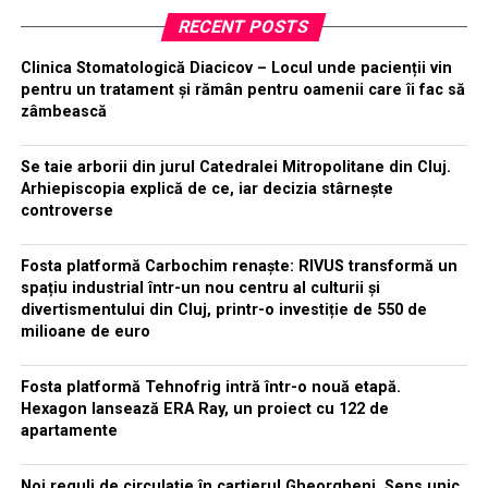
RECENT POSTS
Clinica Stomatologică Diacicov – Locul unde pacienții vin
pentru un tratament și rămân pentru oamenii care îi fac să
zâmbească
Se taie arborii din jurul Catedralei Mitropolitane din Cluj.
Arhiepiscopia explică de ce, iar decizia stârnește
controverse
Fosta platformă Carbochim renaște: RIVUS transformă un
spațiu industrial într-un nou centru al culturii și
divertismentului din Cluj, printr-o investiție de 550 de
milioane de euro
Fosta platformă Tehnofrig intră într-o nouă etapă.
Hexagon lansează ERA Ray, un proiect cu 122 de
apartamente
Noi reguli de circulație în cartierul Gheorgheni. Sens unic