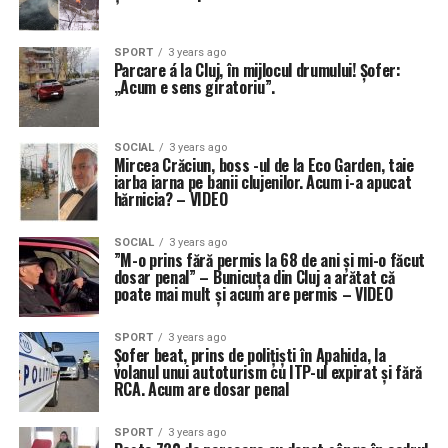
SPORT
3 years ago
Parcare á la Cluj, în mijlocul drumului! Șofer:
„Acum e sens giratoriu”.
SOCIAL
3 years ago
Mircea Crăciun, boss -ul de la Eco Garden, taie
iarba iarna pe banii clujenilor. Acum i-a apucat
hărnicia? – VIDEO
SOCIAL
3 years ago
”M-o prins fără permis la 68 de ani și mi-o făcut
dosar penal” – Bunicuța din Cluj a arătat că
poate mai mult și acum are permis – VIDEO
SPORT
3 years ago
Șofer beat, prins de polițiști în Apahida, la
volanul unui autoturism cu ITP-ul expirat și fără
RCA. Acum are dosar penal
SPORT
3 years ago