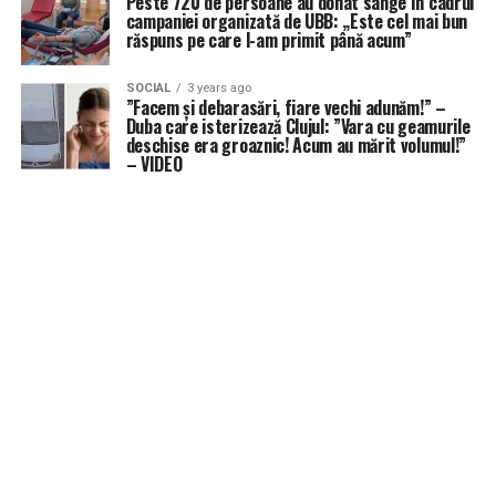
Peste 720 de persoane au donat sânge în cadrul
campaniei organizată de UBB: „Este cel mai bun
răspuns pe care l-am primit până acum”
SOCIAL
3 years ago
”Facem și debarasări, fiare vechi adunăm!” –
Duba care isterizează Clujul: ”Vara cu geamurile
deschise era groaznic! Acum au mărit volumul!”
– VIDEO