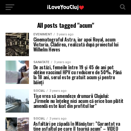
All posts tagged "acum"
EVENIMENT
3 years ago
Cinematograful Astra, iar apoi Royal, acum
Victoria. Clădirea, realizată după proiectul lui
Wilhelm Heves
SANATATE
3 years ago
De astăzi, femeile între 19 şi 45 de ani pot
obține vaccinul HPV cu reducere de 50%. Până
la 18 ani, serul este gratuit acum și pentru
băieți
SOCIAL
3 years ago
Tișe vrea să amendeze drumarii Clujului:
„Firmele nu înțeleg nici acum că orice ban plătit
amendă este luat din profitul lor”
SOCIAL
3 years ago
Asfaltări pe zăpadă în Mănăștur: ”Garantat va
ține asfaltul pe care îl toarnă acum” – VIDEO