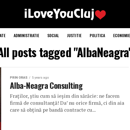
ATE
ADMINISTRATIE
SOCIAL
JUSTITIE
POLITICA
ECONOMIE
All posts tagged "AlbaNeagra
PRIN ORAS
5 years ago
Alba-Neagra Consulting
Fraților, știu cum să ieșim din sărăcie: ne facem
firmă de consultanță! Da’ nu orice firmă, ci din aia
care să obțină pe bandă contracte cu...