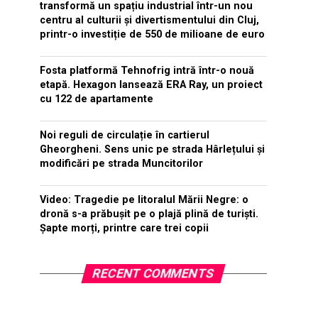
transformă un spațiu industrial într-un nou
centru al culturii și divertismentului din Cluj,
printr-o investiție de 550 de milioane de euro
Fosta platformă Tehnofrig intră într-o nouă
etapă. Hexagon lansează ERA Ray, un proiect
cu 122 de apartamente
Noi reguli de circulație în cartierul
Gheorgheni. Sens unic pe strada Hârlețului și
modificări pe strada Muncitorilor
Video: Tragedie pe litoralul Mării Negre: o
dronă s-a prăbușit pe o plajă plină de turiști.
Șapte morți, printre care trei copii
RECENT COMMENTS