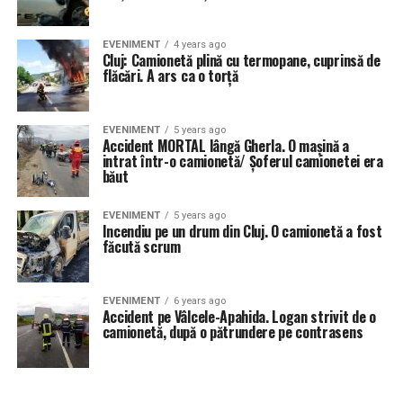
EVENIMENT
4 years ago
Cluj: Camionetă plină cu termopane, cuprinsă de
flăcări. A ars ca o torță
EVENIMENT
5 years ago
Accident MORTAL lângă Gherla. O mașină a
intrat într-o camionetă/ Șoferul camionetei era
băut
EVENIMENT
5 years ago
Incendiu pe un drum din Cluj. O camionetă a fost
făcută scrum
EVENIMENT
6 years ago
Accident pe Vâlcele-Apahida. Logan strivit de o
camionetă, după o pătrundere pe contrasens