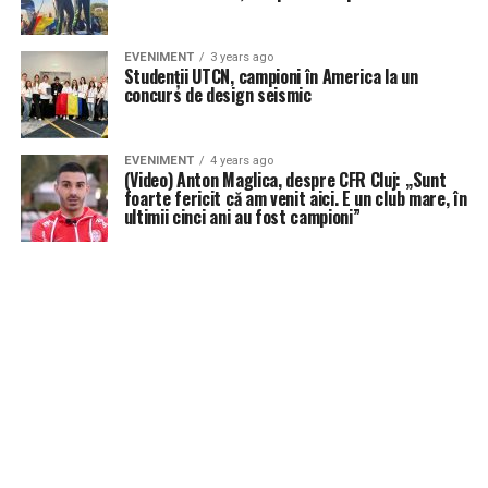
EVENIMENT
3 years ago
Studenții UTCN, campioni în America la un
concurs de design seismic
EVENIMENT
4 years ago
(Video) Anton Maglica, despre CFR Cluj: „Sunt
foarte fericit că am venit aici. E un club mare, în
ultimii cinci ani au fost campioni”