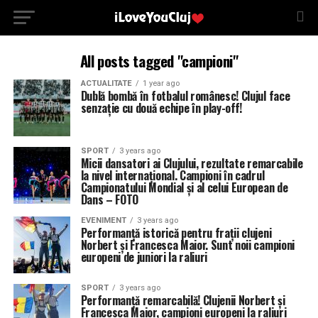
All posts tagged "campioni"
ACTUALITATE
1 year ago
Dublă bombă în fotbalul românesc! Clujul face
senzație cu două echipe în play-off!
SPORT
3 years ago
Micii dansatori ai Clujului, rezultate remarcabile
la nivel internațional. Campioni în cadrul
Campionatului Mondial și al celui European de
Dans – FOTO
EVENIMENT
3 years ago
Performanță istorică pentru frații clujeni
Norbert și Francesca Maior. Sunt noii campioni
europeni de juniori la raliuri
SPORT
3 years ago
Performanță remarcabilă! Clujenii Norbert și
Francesca Maior, campioni europeni la raliuri