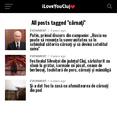
All posts tagged "cârnaţi"
EVENIMENT
3 years ago
Putin, primul discurs din campanie: „Rusia nu
poate să renunţe la suveranitatea sa în
schimbul câtorva cârnaţi şi să devină satelitul
cuiva”
EVENIMENT
3 years ago
Festivalul Silvoiței din județul Cluj, sărbătorit cu
slană la grătar, sarmale cu păsat, ceaun de
berbecuț, tochitură de porc, cârnați și mămăligă
EVENIMENT
6 years ago
Şi-a dat foc la casă cu afumătoarea de cârnaţi
din pod