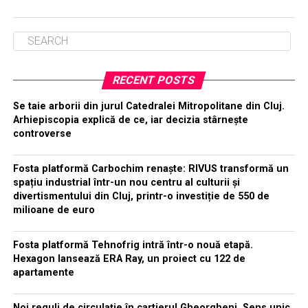
RECENT POSTS
Se taie arborii din jurul Catedralei Mitropolitane din Cluj.
Arhiepiscopia explică de ce, iar decizia stârnește
controverse
Fosta platformă Carbochim renaște: RIVUS transformă un
spațiu industrial într-un nou centru al culturii și
divertismentului din Cluj, printr-o investiție de 550 de
milioane de euro
Fosta platformă Tehnofrig intră într-o nouă etapă.
Hexagon lansează ERA Ray, un proiect cu 122 de
apartamente
Noi reguli de circulație în cartierul Gheorgheni. Sens unic