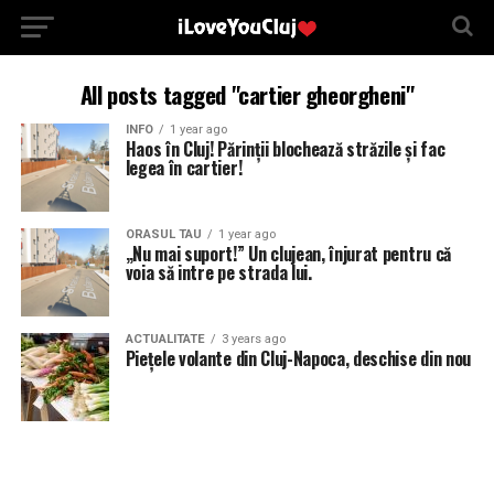
All posts tagged "cartier gheorgheni"
INFO
1 year ago
Haos în Cluj! Părinții blochează străzile și fac
legea în cartier!
ORASUL TAU
1 year ago
„Nu mai suport!” Un clujean, înjurat pentru că
voia să intre pe strada lui.
ACTUALITATE
3 years ago
Piețele volante din Cluj-Napoca, deschise din nou