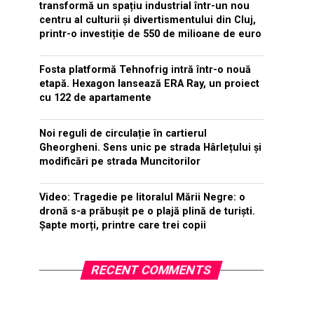
transformă un spațiu industrial într-un nou
centru al culturii și divertismentului din Cluj,
printr-o investiție de 550 de milioane de euro
Fosta platformă Tehnofrig intră într-o nouă
etapă. Hexagon lansează ERA Ray, un proiect
cu 122 de apartamente
Noi reguli de circulație în cartierul
Gheorgheni. Sens unic pe strada Hârlețului și
modificări pe strada Muncitorilor
Video: Tragedie pe litoralul Mării Negre: o
dronă s-a prăbușit pe o plajă plină de turiști.
Șapte morți, printre care trei copii
RECENT COMMENTS