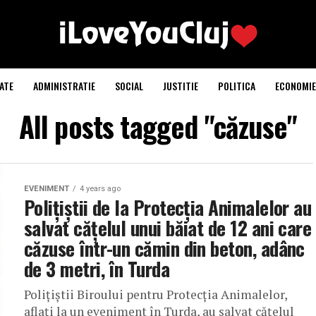
ATE
ADMINISTRATIE
SOCIAL
JUSTITIE
POLITICA
ECONOMIE
All posts tagged "căzuse"
EVENIMENT
4 years ago
Polițiștii de la Protecția Animalelor au
salvat cățelul unui băiat de 12 ani care
căzuse într-un cămin din beton, adânc
de 3 metri, în Turda
Polițiștii Biroului pentru Protecția Animalelor,
aflați la un eveniment în Turda, au salvat cățelul