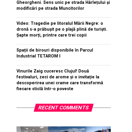
Gheorgheni. Sens unic pe strada Hârlețului și
modificări pe strada Muncitorilor
Video: Tragedie pe litoralul Mării Negre: o
dronă s-a prăbușit pe o plajă plină de turiști.
Șapte morți, printre care trei copii
Spații de birouri disponibile în Parcul
Industrial TETAROM I
Vinurile Zaig cuceresc Clujul! Două
festivaluri, zeci de arome și o invitație la
descoperirea unei crame care transformă
fiecare sticlă într-o poveste
RECENT COMMENTS