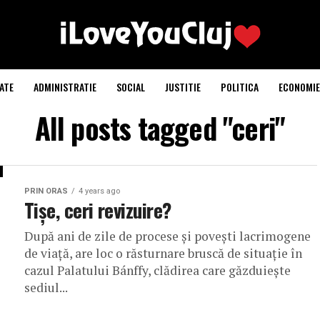
ATE
ADMINISTRATIE
SOCIAL
JUSTITIE
POLITICA
ECONOMIE
All posts tagged "ceri"
PRIN ORAS
4 years ago
Tișe, ceri revizuire?
După ani de zile de procese și povești lacrimogene
de viață, are loc o răsturnare bruscă de situație în
cazul Palatului Bánffy, clădirea care găzduiește
sediul...