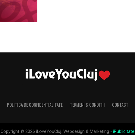
POLITICA DE CONFIDENTIALITATE
TERMENI & CONDITII
CONTACT
Copyright © 2026 iLoveYouCluj. Webdesign & Marketing -
iPublicitate