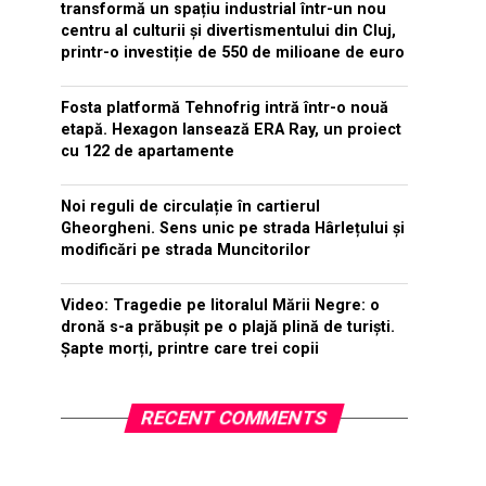
transformă un spațiu industrial într-un nou
centru al culturii și divertismentului din Cluj,
printr-o investiție de 550 de milioane de euro
Fosta platformă Tehnofrig intră într-o nouă
etapă. Hexagon lansează ERA Ray, un proiect
cu 122 de apartamente
Noi reguli de circulație în cartierul
Gheorgheni. Sens unic pe strada Hârlețului și
modificări pe strada Muncitorilor
Video: Tragedie pe litoralul Mării Negre: o
dronă s-a prăbușit pe o plajă plină de turiști.
Șapte morți, printre care trei copii
RECENT COMMENTS