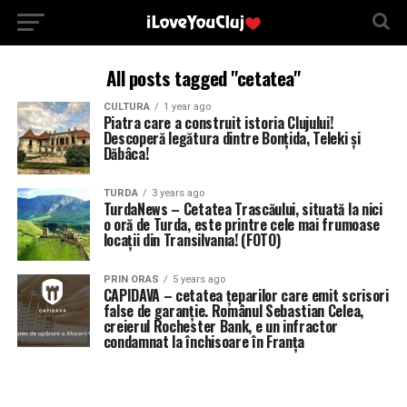
All posts tagged "cetatea"
CULTURA
1 year ago
Piatra care a construit istoria Clujului!
Descoperă legătura dintre Bonțida, Teleki și
Dăbâca!
TURDA
3 years ago
TurdaNews – Cetatea Trascăului, situată la nici
o oră de Turda, este printre cele mai frumoase
locații din Transilvania! (FOTO)
PRIN ORAS
5 years ago
CAPIDAVA – cetatea țeparilor care emit scrisori
false de garanție. Românul Sebastian Celea,
creierul Rochester Bank, e un infractor
condamnat la închisoare în Franța