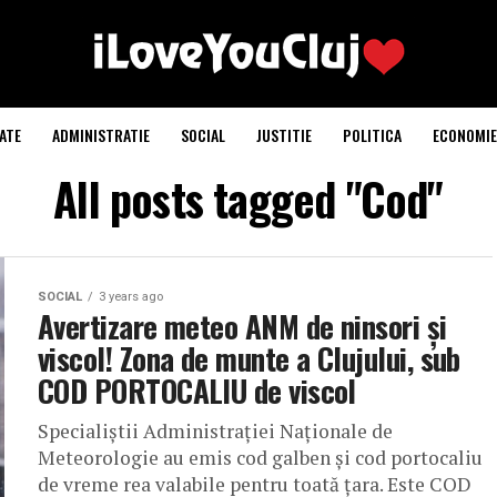
ATE
ADMINISTRATIE
SOCIAL
JUSTITIE
POLITICA
ECONOMIE
All posts tagged "Cod"
SOCIAL
3 years ago
Avertizare meteo ANM de ninsori și
viscol! Zona de munte a Clujului, sub
COD PORTOCALIU de viscol
Specialiștii Administrației Naționale de
Meteorologie au emis cod galben și cod portocaliu
de vreme rea valabile pentru toată țara. Este COD