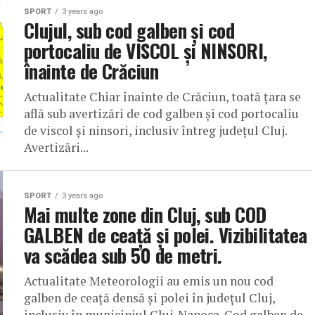
SPORT
3 years ago
Clujul, sub cod galben și cod
portocaliu de VISCOL și NINSORI,
înainte de Crăciun
Actualitate Chiar înainte de Crăciun, toată țara se
află sub avertizări de cod galben și cod portocaliu
de viscol și ninsori, inclusiv întreg județul Cluj.
Avertizări...
SPORT
3 years ago
Mai multe zone din Cluj, sub COD
GALBEN de ceață și polei. Vizibilitatea
va scădea sub 50 de metri.
Actualitate Meteorologii au emis un nou cod
galben de ceață densă și polei în județul Cluj,
inclusiv în municipiul Cluj-Napoca. Cod galben de