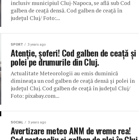
inclusiv municipiul Cluj-Napoca, se află sub Cod
galben de ceață densă. Cod galben de ceață în
județul Cluj/ Foto:...
SPORT
3 years ago
Atenție, șoferi! Cod galben de ceață și
polei pe drumurile din Cluj.
Actualitate Meteorologii au emis duminică
dimineața un cod galben de ceață densă și polei în
județul Cluj. Cod galben de ceață în județul Cluj/
Foto: pixabay.com...
SOCIAL
3 years ago
Avertizare meteo ANM de vreme rea!
Cod portocaliu și galben de ploi în Cluj