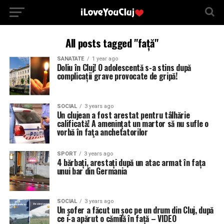
All posts tagged "față"
SANATATE
1 year ago
Doliu în Cluj! O adolescentă s-a stins după
complicații grave provocate de gripă!
SOCIAL
3 years ago
Un clujean a fost arestat pentru tâlhărie
calificată! A amenințat un martor să nu sufle o
vorbă în faţa anchetatorilor
SPORT
3 years ago
4 bărbați, arestați după un atac armat în fața
unui bar din Germania
SOCIAL
3 years ago
Un șofer a făcut un șoc pe un drum din Cluj, după
ce i-a apărut o cămilă în față – VIDEO