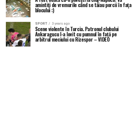
amintiţi de vremurile când se tăiau porcii în faţa
blocului :)
SPORT
3 years ago
Scene violente în Turcia. Patronul clubului
Ankaragucu l-a lovit cu pumnul în față pe
arbitrul meciului cu Rizespor – VIDEO