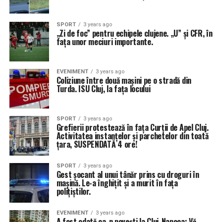
SPORT
3 years ago
„Zi de foc” pentru echipele clujene. „U” și CFR, în
fața unor meciuri importante.
EVENIMENT
3 years ago
Coliziune între două mașini pe o stradă din
Turda. ISU Cluj, la fața locului
SPORT
3 years ago
Grefierii protestează în fața Curții de Apel Cluj.
Activitatea instanțelor și parchetelor din toată
țara, SUSPENDATĂ 4 ore!
SPORT
3 years ago
Gest șocant al unui tânăr prins cu droguri în
mașină. Le-a înghițit și a murit în fața
polițiștilor.
EVENIMENT
3 years ago
A fost odată ca-n poveşti la Cluj-Napoca: Vă