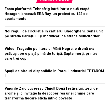
Fosta platformă Tehnofrig intră într-o nouă etapă.
Hexagon lansează ERA Ray, un proiect cu 122 de
apartamente
Noi reguli de circulație în cartierul Gheorgheni. Sens unic
pe strada Hârlețului și modificări pe strada Muncitorilor
Video: Tragedie pe litoralul Mării Negre: o dronă s-a
prăbușit pe o plajă plină de turiști. Șapte morți, printre
care trei copii
Spații de birouri disponibile în Parcul Industrial TETAROM
I
Vinurile Zaig cuceresc Clujul! Două festivaluri, zeci de
arome și o invitație la descoperirea unei crame care
transformă fiecare sticlă într-o poveste