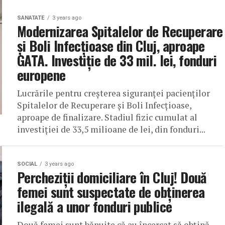
SANATATE
3 years ago
Modernizarea Spitalelor de Recuperare
și Boli Infecțioase din Cluj, aproape
GATA. Investiție de 33 mil. lei, fonduri
europene
Lucrările pentru creșterea siguranței pacienților
Spitalelor de Recuperare și Boli Infecțioase,
aproape de finalizare. Stadiul fizic cumulat al
investiției de 33,5 milioane de lei, din fonduri...
SOCIAL
3 years ago
Percheziții domiciliare în Cluj! Două
femei sunt suspectate de obținerea
ilegală a unor fonduri publice
Două femei sunt bănuite că au încercat să obțină