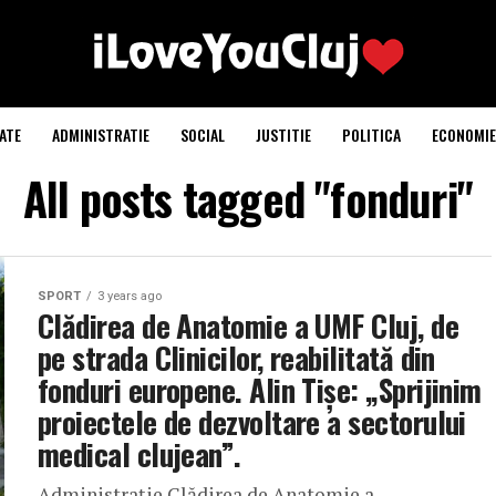
ATE
ADMINISTRATIE
SOCIAL
JUSTITIE
POLITICA
ECONOMIE
All posts tagged "fonduri"
SPORT
3 years ago
Clădirea de Anatomie a UMF Cluj, de
pe strada Clinicilor, reabilitată din
fonduri europene. Alin Tișe: „Sprijinim
proiectele de dezvoltare a sectorului
medical clujean”.
Administrație Clădirea de Anatomie a