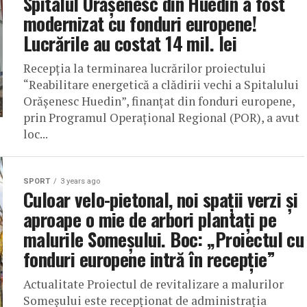
Spitalul Orășenesc din Huedin a fost
modernizat cu fonduri europene!
Lucrările au costat 14 mil. lei
Recepția la terminarea lucrărilor proiectului
“Reabilitare energetică a clădirii vechi a Spitalului
Orășenesc Huedin”, finanțat din fonduri europene,
prin Programul Operațional Regional (POR), a avut
loc...
SPORT
3 years ago
Culoar velo-pietonal, noi spații verzi și
aproape o mie de arbori plantați pe
malurile Someșului. Boc: „Proiectul cu
fonduri europene intră în recepție”
Actualitate Proiectul de revitalizare a malurilor
Someșului este recepționat de administrația