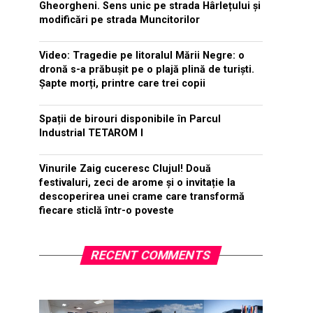
Gheorgheni. Sens unic pe strada Hârlețului și
modificări pe strada Muncitorilor
Video: Tragedie pe litoralul Mării Negre: o
dronă s-a prăbușit pe o plajă plină de turiști.
Șapte morți, printre care trei copii
Spații de birouri disponibile în Parcul
Industrial TETAROM I
Vinurile Zaig cuceresc Clujul! Două
festivaluri, zeci de arome și o invitație la
descoperirea unei crame care transformă
fiecare sticlă într-o poveste
RECENT COMMENTS