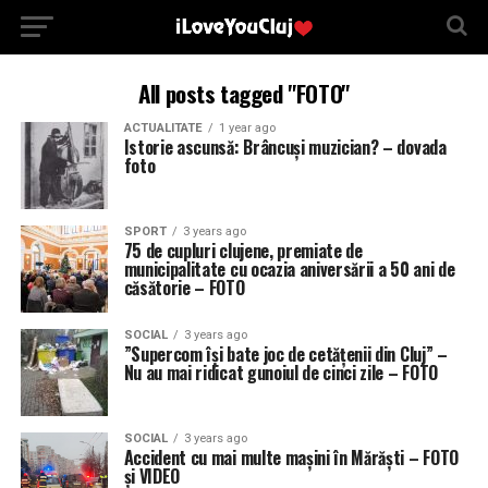
All posts tagged "FOTO"
ACTUALITATE
1 year ago
Istorie ascunsă: Brâncuși muzician? – dovada
foto
SPORT
3 years ago
75 de cupluri clujene, premiate de
municipalitate cu ocazia aniversării a 50 ani de
căsătorie – FOTO
SOCIAL
3 years ago
”Supercom își bate joc de cetățenii din Cluj” –
Nu au mai ridicat gunoiul de cinci zile – FOTO
SOCIAL
3 years ago
Accident cu mai multe mașini în Mărăști – FOTO
și VIDEO