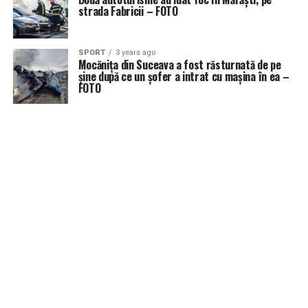
strada Fabricii – FOTO
SPORT
3 years ago
Mocănița din Suceava a fost răsturnată de pe
șine după ce un șofer a intrat cu mașina în ea –
FOTO