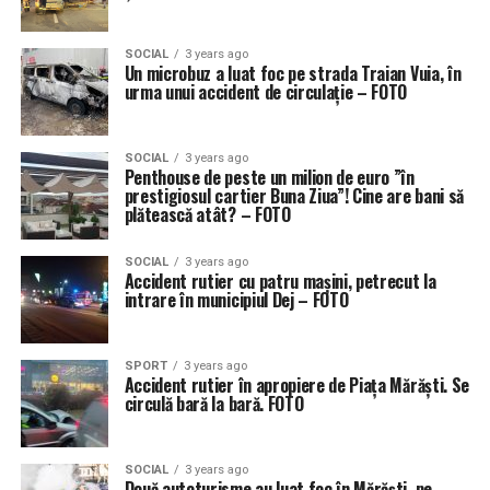
SOCIAL
3 years ago
Un microbuz a luat foc pe strada Traian Vuia, în
urma unui accident de circulație – FOTO
SOCIAL
3 years ago
Penthouse de peste un milion de euro ”în
prestigiosul cartier Buna Ziua”! Cine are bani să
plătească atât? – FOTO
SOCIAL
3 years ago
Accident rutier cu patru mașini, petrecut la
intrare în municipiul Dej – FOTO
SPORT
3 years ago
Accident rutier în apropiere de Piața Mărăști. Se
circulă bară la bară. FOTO
SOCIAL
3 years ago
Două autoturisme au luat foc în Mărăști, pe