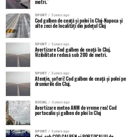
metri.
SPORT
3 years ago
Cod galben de ceață și polei în Cluj-Napoca și
alte zeci de localități din județul Cluj
SPORT
3 years ago
Avertizare Cod galben de ceață în Cluj.
Vizibilitate redusă sub 200 de metri.
SPORT
3 years ago
Atenție, șoferi! Cod galben de ceață și polei pe
drumurile din Cluj.
SOCIAL
3 years ago
Avertizare meteo ANM de vreme rea! Cod
portocaliu și galben de ploi în Cluj
SPORT
3 years ago
Cluj, sub COD GALBEN și PORTOCALIU de