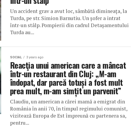
într-un stâlp
Un accident grav a avut loc, sâmbătă dimineața, la
Turda, pe str. Simion Barnutiu. Un șofer a intrat
într-un stâlp. Pompierii din cadrul Detașamentului
Turda au...
SOCIAL
3 years ago
Reacţia unui american care a mâncat
într-un restaurant din Cluj: „M-am
îndopat, dar parcă totuși a fost mult
prea mult, m-am simțit un parvenit”
Claudiu, un american a cărei mamă a emigrat din
România în anii 70, în timpul regimului comunist,
vizitează Europa de Est împreună cu partenera sa,
pentru...