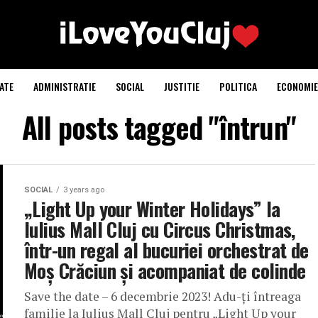
ATE
ADMINISTRATIE
SOCIAL
JUSTITIE
POLITICA
ECONOMIE
All posts tagged "întrun"
SOCIAL
3 years ago
„Light Up your Winter Holidays” la
Iulius Mall Cluj cu Circus Christmas,
într-un regal al bucuriei orchestrat de
Moș Crăciun și acompaniat de colinde
Save the date – 6 decembrie 2023! Adu-ți întreaga
familie la Iulius Mall Cluj pentru „Light Up your