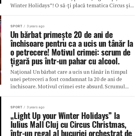
Winter Holidays”! O să-ți placă tematica Circus și...
SPORT
3 years ago
Un bărbat primește 20 de ani de
închisoare pentru ca a ucis un tânăr la
o petrecere! Motivul crimei: scrum de
țigară pus într-un pahar cu alcool.
Național Un bărbat care a ucis un tânăr în timpul
unei petreceri a fost condamnat la 20 de ani de
închisoare. Motivul crimei este absurd. Scrumul...
SPORT
3 years ago
„Light Up your Winter Holidays” la
Iulius Mall Cluj cu Circus Christmas,
într-un regal al bucuriei orchestrat de