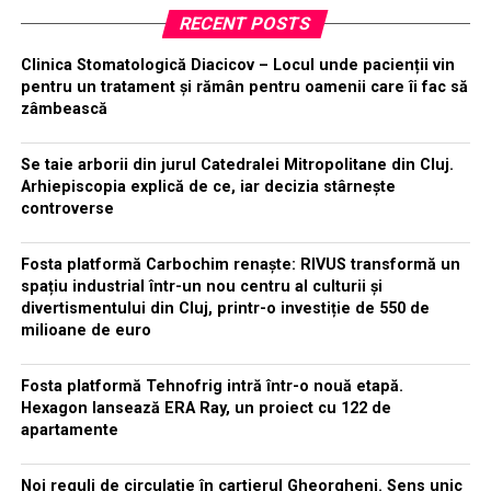
RECENT POSTS
Clinica Stomatologică Diacicov – Locul unde pacienții vin
pentru un tratament și rămân pentru oamenii care îi fac să
zâmbească
Se taie arborii din jurul Catedralei Mitropolitane din Cluj.
Arhiepiscopia explică de ce, iar decizia stârnește
controverse
Fosta platformă Carbochim renaște: RIVUS transformă un
spațiu industrial într-un nou centru al culturii și
divertismentului din Cluj, printr-o investiție de 550 de
milioane de euro
Fosta platformă Tehnofrig intră într-o nouă etapă.
Hexagon lansează ERA Ray, un proiect cu 122 de
apartamente
Noi reguli de circulație în cartierul Gheorgheni. Sens unic