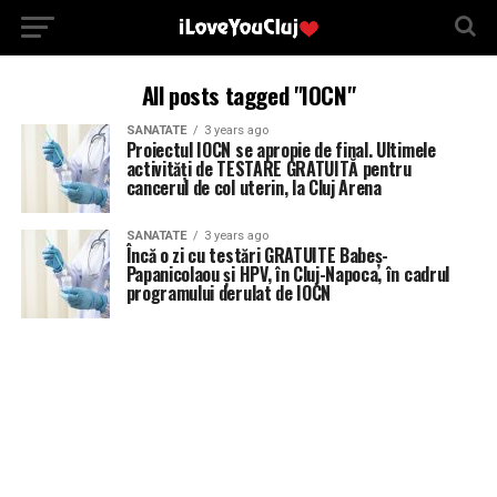
All posts tagged "IOCN"
SANATATE
3 years ago
Proiectul IOCN se apropie de final. Ultimele
activități de TESTARE GRATUITĂ pentru
cancerul de col uterin, la Cluj Arena
SANATATE
3 years ago
Încă o zi cu testări GRATUITE Babeș-
Papanicolaou și HPV, în Cluj-Napoca, în cadrul
programului derulat de IOCN