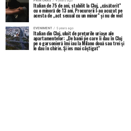
PRIN ORAS
4 years ago
Italian de 75 de ani, stabilit la Cluj, „căsătorit”
cu o minoră de 13 ani. Procurorii l-au acuzat pe
acesta de „act sexual cu un minor” și nu de viol
EVENIMENT
5 years ago
Italian din Cluj, uluit de preţurile uriaşe ale
apartamentelor: „De banii pe care îi dau în Cluj
pe o garsonieră îmi iau la Milano două sau trei şi
le dau în chirie. Şi ies mai câştigat”