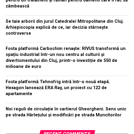
pentru un tratament și rămân pentru oamenii care îi fac să
zâmbească
Se taie arborii din jurul Catedralei Mitropolitane din Cluj.
Arhiepiscopia explică de ce, iar decizia stârnește
controverse
Fosta platformă Carbochim renaște: RIVUS transformă un
spațiu industrial într-un nou centru al culturii și
divertismentului din Cluj, printr-o investiție de 550 de
milioane de euro
Fosta platformă Tehnofrig intră într-o nouă etapă.
Hexagon lansează ERA Ray, un proiect cu 122 de
apartamente
Noi reguli de circulație în cartierul Gheorgheni. Sens unic
pe strada Hârlețului și modificări pe strada Muncitorilor
RECENT COMMENTS