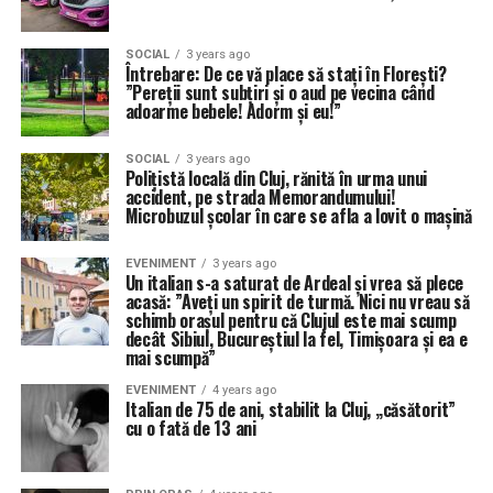
SOCIAL
3 years ago
Întrebare: De ce vă place să stați în Florești?
”Pereții sunt subțiri și o aud pe vecina când
adoarme bebele! Adorm și eu!”
SOCIAL
3 years ago
Polițistă locală din Cluj, rănită în urma unui
accident, pe strada Memorandumului!
Microbuzul școlar în care se afla a lovit o mașină
EVENIMENT
3 years ago
Un italian s-a saturat de Ardeal și vrea să plece
acasă: ”Aveți un spirit de turmă. Nici nu vreau să
schimb orașul pentru că Clujul este mai scump
decât Sibiul, Bucureștiul la fel, Timișoara și ea e
mai scumpă”
EVENIMENT
4 years ago
Italian de 75 de ani, stabilit la Cluj, „căsătorit”
cu o fată de 13 ani