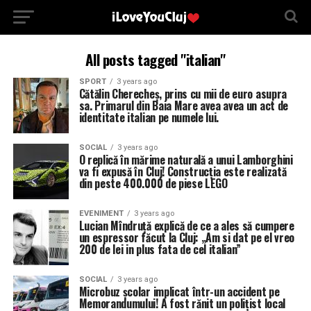
All posts tagged "italian"
SPORT
3 years ago
Cătălin Cherecheș, prins cu mii de euro asupra
sa. Primarul din Baia Mare avea avea un act de
identitate italian pe numele lui.
SOCIAL
3 years ago
O replică în mărime naturală a unui Lamborghini
va fi expusă în Cluj! Construcția este realizată
din peste 400.000 de piese LEGO
EVENIMENT
3 years ago
Lucian Mîndruță explică de ce a ales să cumpere
un espressor făcut la Cluj: „Am si dat pe el vreo
200 de lei in plus fata de cel italian”
SOCIAL
3 years ago
Microbuz școlar implicat într-un accident pe
Memorandumului! A fost rănit un polițist local