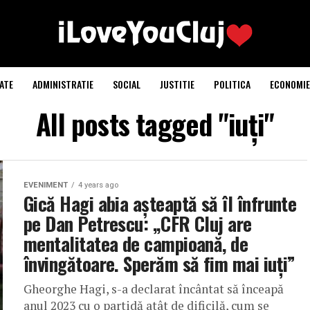
ATE
ADMINISTRATIE
SOCIAL
JUSTITIE
POLITICA
ECONOMIE
All posts tagged "iuți"
EVENIMENT
4 years ago
Gică Hagi abia așteaptă să îl înfrunte
pe Dan Petrescu: „CFR Cluj are
mentalitatea de campioană, de
învingătoare. Sperăm să fim mai iuți”
Gheorghe Hagi, s-a declarat încântat să înceapă
anul 2023 cu o partidă atât de dificilă, cum se