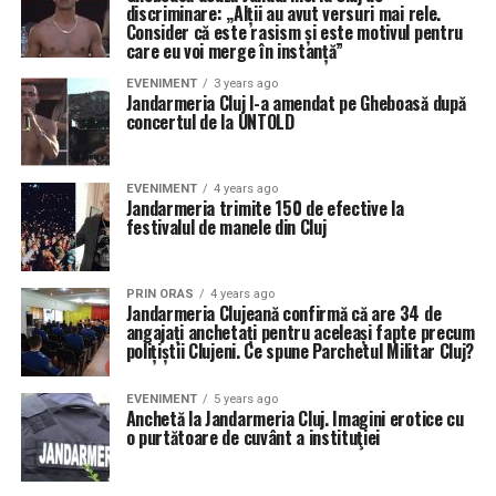
discriminare: „Alții au avut versuri mai rele.
Consider că este rasism și este motivul pentru
care eu voi merge în instanță”
EVENIMENT
3 years ago
Jandarmeria Cluj l-a amendat pe Gheboasă după
concertul de la UNTOLD
EVENIMENT
4 years ago
Jandarmeria trimite 150 de efective la
festivalul de manele din Cluj
PRIN ORAS
4 years ago
Jandarmeria Clujeană confirmă că are 34 de
angajați anchetați pentru aceleași fapte precum
polițiștii Clujeni. Ce spune Parchetul Militar Cluj?
EVENIMENT
5 years ago
Anchetă la Jandarmeria Cluj. Imagini erotice cu
o purtătoare de cuvânt a instituţiei