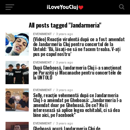
All posts tagged "Jandarmeria"
EVENIMENT
3 years ago
(Video) Reacție virulentă după ce a fost amendat
de Jandarmeria Cluj pentru concertul de la
Untold: ‘Bă, lăsați-ne să ne facem treaba. V-ați
pus pe capul nostru’
EVENIMENT
3 years ago
După Gheboasă, Jandarmeria Cluj i-a sancţionat
pe Paraziţii şi Macanache pentru concertele de
la UNTOLD
EVENIMENT
3 years ago
Selly, reacție vehementă după ce Jandarmeria
Cluj l-a amendat pe Gheboasă: „Jandarmeria l-a
amendat doar pe Gheboasă. De ce? Nu îi
interesează să aplice legea echitabil, ci să dea
bine aici, pe Facebook”
EVENIMENT
3 years ago
Gheboasă acuză Jandarmeria Cluj de