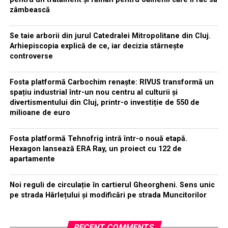
zâmbească
Se taie arborii din jurul Catedralei Mitropolitane din Cluj.
Arhiepiscopia explică de ce, iar decizia stârnește
controverse
Fosta platformă Carbochim renaște: RIVUS transformă un
spațiu industrial într-un nou centru al culturii și
divertismentului din Cluj, printr-o investiție de 550 de
milioane de euro
Fosta platformă Tehnofrig intră într-o nouă etapă.
Hexagon lansează ERA Ray, un proiect cu 122 de
apartamente
Noi reguli de circulație în cartierul Gheorgheni. Sens unic
pe strada Hârlețului și modificări pe strada Muncitorilor
RECENT COMMENTS