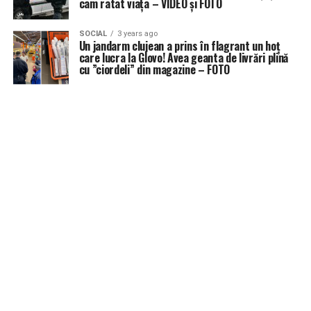
cam ratat viața – VIDEO și FOTO
SOCIAL
3 years ago
Un jandarm clujean a prins în flagrant un hoț
care lucra la Glovo! Avea geanta de livrări plină
cu ”ciordeli” din magazine – FOTO