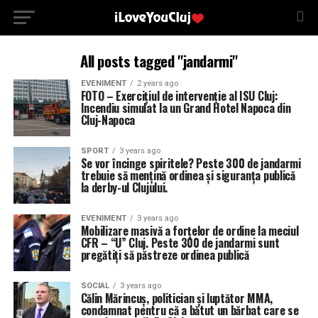
All posts tagged "jandarmi"
EVENIMENT
2 years ago
FOTO – Exercițiul de intervenție al ISU Cluj:
Incendiu simulat la un Grand Hotel Napoca din
Cluj-Napoca
SPORT
3 years ago
Se vor încinge spiritele? Peste 300 de jandarmi
trebuie să mențină ordinea și siguranța publică
la derby-ul Clujului.
EVENIMENT
3 years ago
Mobilizare masivă a forțelor de ordine la meciul
CFR – “U” Cluj. Peste 300 de jandarmi sunt
pregătiți să păstreze ordinea publică
SOCIAL
3 years ago
Călin Mărincuș, politician și luptător MMA,
condamnat pentru că a bătut un bărbat care se