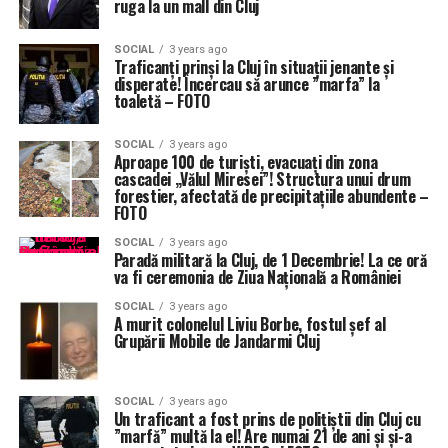
ruga la un mall din Cluj
SOCIAL
3 years ago
Traficanți prinși la Cluj în situații jenante și
disperate! Încercau să arunce ”marfa” la
toaletă – FOTO
SOCIAL
3 years ago
Aproape 100 de turiști, evacuați din zona
cascadei „Vălul Miresei”! Structura unui drum
forestier, afectată de precipitațiile abundente –
FOTO
SOCIAL
3 years ago
Paradă militară la Cluj, de 1 Decembrie! La ce oră
va fi ceremonia de Ziua Națională a României
SOCIAL
3 years ago
A murit colonelul Liviu Borbe, fostul șef al
Grupării Mobile de Jandarmi Cluj
SOCIAL
3 years ago
Un traficant a fost prins de polițiștii din Cluj cu
”marfă” multă la el! Are numai 21 de ani și și-a