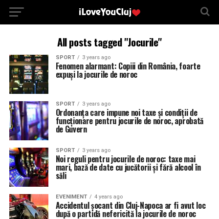
All posts tagged "Jocurile"
SPORT
3 years ago
Fenomen alarmant: Copiii din România, foarte
expuși la jocurile de noroc
SPORT
3 years ago
Ordonanța care impune noi taxe și condiții de
funcționare pentru jocurile de noroc, aprobată
de Guvern
SPORT
3 years ago
Noi reguli pentru jocurile de noroc: taxe mai
mari, bază de date cu jucătorii și fără alcool în
săli
EVENIMENT
4 years ago
Accidentul șocant din Cluj-Napoca ar fi avut loc
după o partidă nefericită la jocurile de noroc