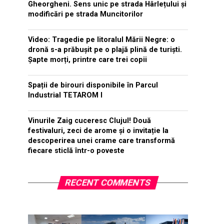
Gheorgheni. Sens unic pe strada Hârlețului și
modificări pe strada Muncitorilor
Video: Tragedie pe litoralul Mării Negre: o
dronă s-a prăbușit pe o plajă plină de turiști.
Șapte morți, printre care trei copii
Spații de birouri disponibile în Parcul
Industrial TETAROM I
Vinurile Zaig cuceresc Clujul! Două
festivaluri, zeci de arome și o invitație la
descoperirea unei crame care transformă
fiecare sticlă într-o poveste
RECENT COMMENTS