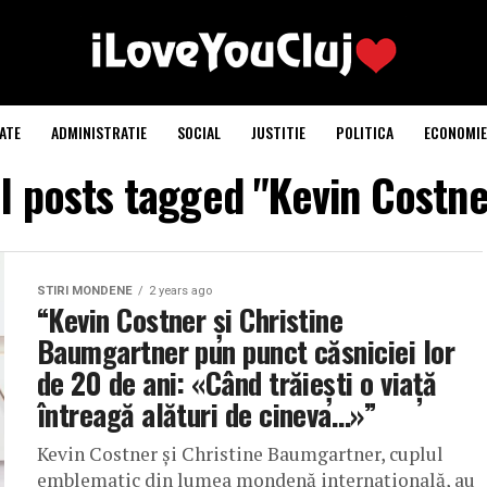
ATE
ADMINISTRATIE
SOCIAL
JUSTITIE
POLITICA
ECONOMIE
ll posts tagged "Kevin Costne
STIRI MONDENE
2 years ago
“Kevin Costner și Christine
Baumgartner pun punct căsniciei lor
de 20 de ani: «Când trăiești o viață
întreagă alături de cineva…»”
Kevin Costner și Christine Baumgartner, cuplul
emblematic din lumea mondenă internațională, au