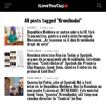
All posts tagged "Kremlinului"
SPORT
3 years ago
Republica Moldova ar putea adera la UE fără
Transnistria, pentru a evita interferențele
Moscovei. „Ar însemna să îi dăm Kremlinului
drept de veto”
PRIN ORAS
4 years ago
România interzice Russia Today și Sputnik,
organe de propagandă ale Kremlinului. Întrebăm
din nou: ”Contributorul” Sputnik din Primăria
Cluj-Napoca, Ionuț Țene, când va fi interzis de
primarul Emil Boc?
PRIN ORAS
4 years ago
Goarna lui Putin, site-ul Sputnik Md a fost
interzis în Republica Moldova. Nici în România nu
mai poate fi accesat. ÎNTREBARE: Extremistul
Ionuț Tene, ”goarna” Kremlinului, cât timp mai
rămâne director în ”funăria” lui Boc