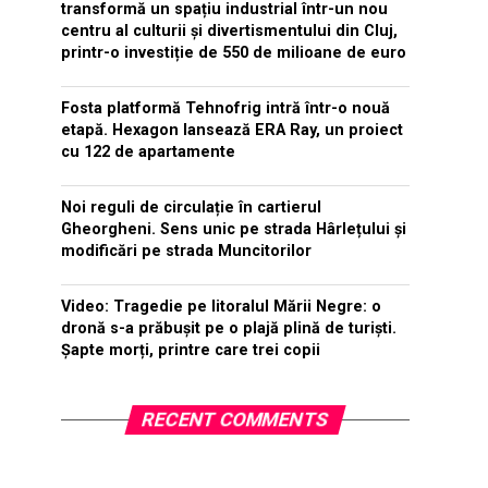
transformă un spațiu industrial într-un nou
centru al culturii și divertismentului din Cluj,
printr-o investiție de 550 de milioane de euro
Fosta platformă Tehnofrig intră într-o nouă
etapă. Hexagon lansează ERA Ray, un proiect
cu 122 de apartamente
Noi reguli de circulație în cartierul
Gheorgheni. Sens unic pe strada Hârlețului și
modificări pe strada Muncitorilor
Video: Tragedie pe litoralul Mării Negre: o
dronă s-a prăbușit pe o plajă plină de turiști.
Șapte morți, printre care trei copii
RECENT COMMENTS