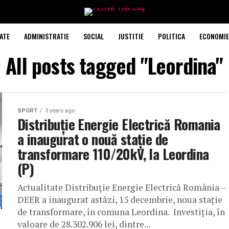
ATE
ADMINISTRATIE
SOCIAL
JUSTITIE
POLITICA
ECONOMIE
All posts tagged "Leordina"
SPORT
3 years ago
Distribuție Energie Electrică Romania
a inaugurat o nouă stație de
transformare 110/20kV, la Leordina
(P)
Actualitate Distribuție Energie Electrică România –
DEER a inaugurat astăzi, 15 decembrie, noua stație
de transformare, în comuna Leordina. Investiția, în
valoare de 28.302.906 lei, dintre...