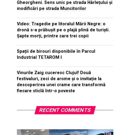
Gheorgheni. Sens unic pe strada Hârlețului și
modificări pe strada Muncitorilor
Video: Tragedie pe litoralul Mării Negre: o
dronă s-a prăbușit pe o plajă plină de turiști.
Șapte morți, printre care trei copii
Spații de birouri disponibile în Parcul
Industrial TETAROM I
Vinurile Zaig cuceresc Clujul! Două
festivaluri, zeci de arome și o invitație la
descoperirea unei crame care transformă
fiecare sticlă într-o poveste
RECENT COMMENTS