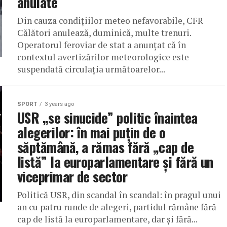
anulate
Din cauza condițiilor meteo nefavorabile, CFR
Călători anulează, duminică, multe trenuri.
Operatorul feroviar de stat a anunțat că în
contextul avertizărilor meteorologice este
suspendată circulația următoarelor...
SPORT
3 years ago
USR „se sinucide” politic înaintea
alegerilor: în mai puțin de o
săptămână, a rămas fără „cap de
listă” la europarlamentare și fără un
viceprimar de sector
Politică USR, din scandal în scandal: în pragul unui
an cu patru runde de alegeri, partidul rămâne fără
cap de listă la europarlamentare, dar și fără...