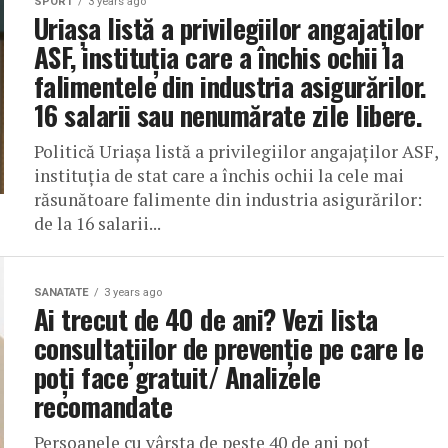
SPORT
3 years ago
Uriașa listă a privilegiilor angajaților
ASF, instituția care a închis ochii la
falimentele din industria asigurărilor.
16 salarii sau nenumărate zile libere.
Politică Uriașa listă a privilegiilor angajaților ASF,
instituția de stat care a închis ochii la cele mai
răsunătoare falimente din industria asigurărilor:
de la 16 salarii...
SANATATE
3 years ago
Ai trecut de 40 de ani? Vezi lista
consultațiilor de prevenție pe care le
poți face gratuit/ Analizele
recomandate
Persoanele cu vârsta de peste 40 de ani pot