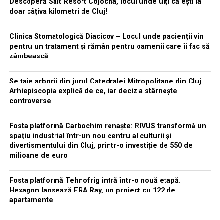
Descoperă Salt Resort Cojocna, locul unde uiți că ești la
doar câțiva kilometri de Cluj!
Clinica Stomatologică Diacicov – Locul unde pacienții vin
pentru un tratament și rămân pentru oamenii care îi fac să
zâmbească
Se taie arborii din jurul Catedralei Mitropolitane din Cluj.
Arhiepiscopia explică de ce, iar decizia stârnește
controverse
Fosta platformă Carbochim renaște: RIVUS transformă un
spațiu industrial într-un nou centru al culturii și
divertismentului din Cluj, printr-o investiție de 550 de
milioane de euro
Fosta platformă Tehnofrig intră într-o nouă etapă.
Hexagon lansează ERA Ray, un proiect cu 122 de
apartamente