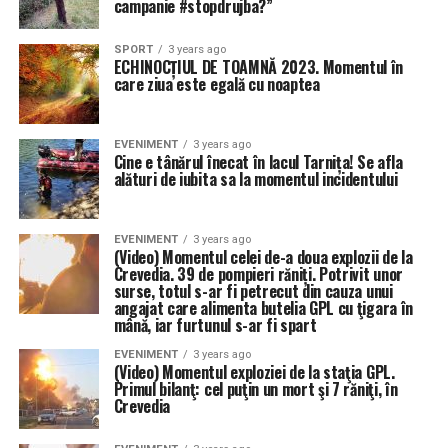
campanie #stopdrujba?”
SPORT
3 years ago
ECHINOCȚIUL DE TOAMNĂ 2023. Momentul în
care ziua este egală cu noaptea
EVENIMENT
3 years ago
Cine e tânărul înecat în lacul Tarnița! Se afla
alături de iubita sa la momentul incidentului
EVENIMENT
3 years ago
(Video) Momentul celei de-a doua explozii de la
Crevedia. 39 de pompieri răniți. Potrivit unor
surse, totul s-ar fi petrecut din cauza unui
angajat care alimenta butelia GPL cu ţigara în
mână, iar furtunul s-ar fi spart
EVENIMENT
3 years ago
(Video) Momentul exploziei de la staţia GPL.
Primul bilanţ: cel puţin un mort şi 7 răniţi, în
Crevedia