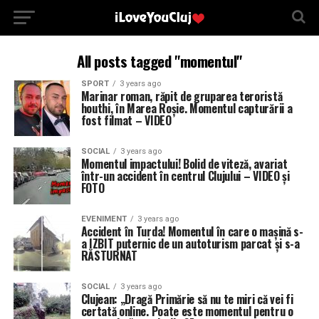
All posts tagged "momentul"
SPORT
3 years ago
Marinar roman, răpit de gruparea teroristă
houthi, în Marea Roșie. Momentul capturării a
fost filmat – VIDEO
SOCIAL
3 years ago
Momentul impactului! Bolid de viteză, avariat
într-un accident în centrul Clujului – VIDEO și
FOTO
EVENIMENT
3 years ago
Accident în Turda! Momentul în care o mașină s-
a IZBIT puternic de un autoturism parcat și s-a
RĂSTURNAT
SOCIAL
3 years ago
Clujean: „Dragă Primărie să nu te miri că vei fi
certată online. Poate este momentul pentru o