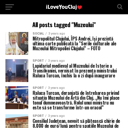
All posts tagged "Muzeului"
SOCIAL
3 years ago
Mitropolitul Clujului, ÎPS Andrei, își prezintă
ultima carte publicată la ”Serile culturale ale
Muzeului Mitropoliei Clujului” – FOTO
SPORT
3 years ago
Lapidariul medieval al Muzeului de Istorie a
Transilvaniei, vernisat în prezența ministrului
Raluca Turcan, închis la o zi după inaugurare
SPORT
3 years ago
Raluca Turcan, deranjată de întrebarea privind
situația Muzeului de Artă din Cluj. „Nu îmi place
tonul dumneavoastră. Rolul unui ministru nu
este să se transforme într-un oracol”
SPORT
3 years ago
Consiliul Județean, nevoit să plătească chirie de
8.000 de euro/lună pentru spațiile Muzeului de