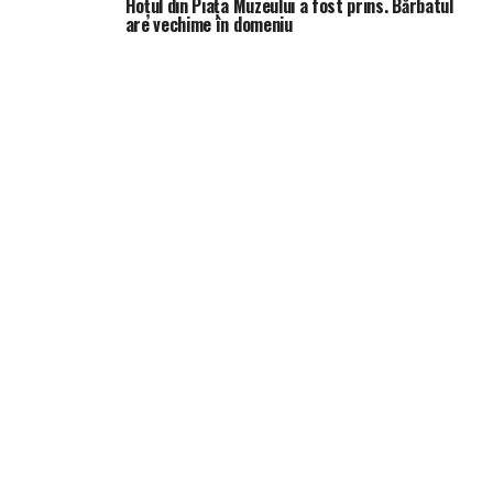
Hoțul din Piața Muzeului a fost prins. Bărbatul
are vechime în domeniu