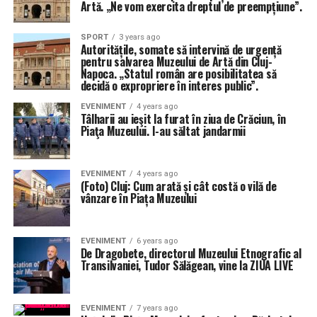
Artă. „Ne vom exercita dreptul de preempțiune”.
SPORT
3 years ago
Autoritățile, somate să intervină de urgență
pentru salvarea Muzeului de Artă din Cluj-
Napoca. „Statul român are posibilitatea să
decidă o expropriere în interes public”.
EVENIMENT
4 years ago
Tâlharii au ieşit la furat în ziua de Crăciun, în
Piaţa Muzeului. I-au săltat jandarmii
EVENIMENT
4 years ago
(Foto) Cluj: Cum arată și cât costă o vilă de
vânzare în Piața Muzeului
EVENIMENT
6 years ago
De Dragobete, directorul Muzeului Etnografic al
Transilvaniei, Tudor Sălăgean, vine la ZIUA LIVE
EVENIMENT
7 years ago