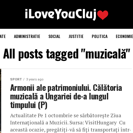
ATE
ADMINISTRATIE
SOCIAL
JUSTITIE
POLITICA
ECONOMIE
All posts tagged "muzicală"
SPORT
3 years ago
Armonii ale patrimoniului. Călătoria
muzicală a Ungariei de-a lungul
timpului (P)
Actualitate Pe 1 octombrie se sărbătorește Ziua
Internațională a Muzicii. Sursa: VisitHungary Cu
această ocazie, pregătiți-vă să fiți transportați într-