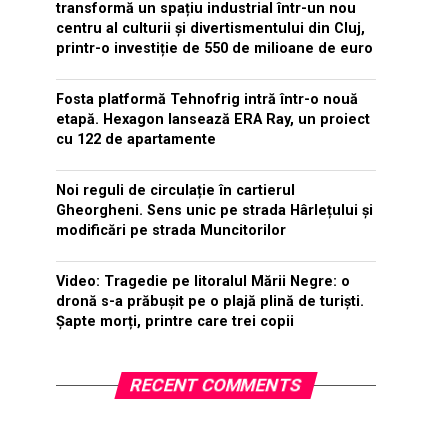
transformă un spațiu industrial într-un nou
centru al culturii și divertismentului din Cluj,
printr-o investiție de 550 de milioane de euro
Fosta platformă Tehnofrig intră într-o nouă
etapă. Hexagon lansează ERA Ray, un proiect
cu 122 de apartamente
Noi reguli de circulație în cartierul
Gheorgheni. Sens unic pe strada Hârlețului și
modificări pe strada Muncitorilor
Video: Tragedie pe litoralul Mării Negre: o
dronă s-a prăbușit pe o plajă plină de turiști.
Șapte morți, printre care trei copii
RECENT COMMENTS