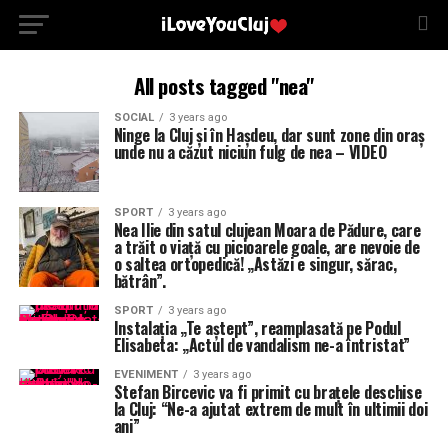
All posts tagged "nea"
SOCIAL
3 years ago
Ninge la Cluj și în Hașdeu, dar sunt zone din oraș
unde nu a căzut niciun fulg de nea – VIDEO
SPORT
3 years ago
Nea Ilie din satul clujean Moara de Pădure, care
a trăit o viață cu picioarele goale, are nevoie de
o saltea ortopedică! „Astăzi e singur, sărac,
bătrân”.
SPORT
3 years ago
Instalația „Te aștept”, reamplasată pe Podul
Elisabeta: „Actul de vandalism ne-a întristat”
EVENIMENT
3 years ago
Stefan Bircevic va fi primit cu brațele deschise
la Cluj: “Ne-a ajutat extrem de mult în ultimii doi
ani”