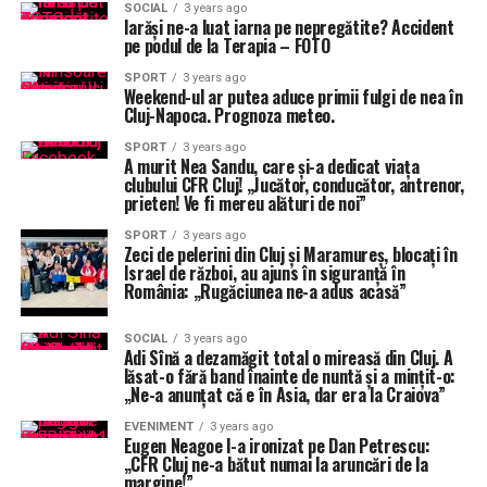
SOCIAL
3 years ago
Iarăși ne-a luat iarna pe nepregătite? Accident
pe podul de la Terapia – FOTO
SPORT
3 years ago
Weekend-ul ar putea aduce primii fulgi de nea în
Cluj-Napoca. Prognoza meteo.
SPORT
3 years ago
A murit Nea Sandu, care și-a dedicat viața
clubului CFR Cluj! „Jucător, conducător, antrenor,
prieten! Ve fi mereu alături de noi”
SPORT
3 years ago
Zeci de pelerini din Cluj și Maramureș, blocați în
Israel de război, au ajuns în siguranță în
România: „Rugăciunea ne-a adus acasă”
SOCIAL
3 years ago
Adi Sînă a dezamăgit total o mireasă din Cluj. A
lăsat-o fără band înainte de nuntă și a mințit-o:
„Ne-a anunțat că e în Asia, dar era la Craiova”
EVENIMENT
3 years ago
Eugen Neagoe l-a ironizat pe Dan Petrescu:
„CFR Cluj ne-a bătut numai la aruncări de la
margine!”