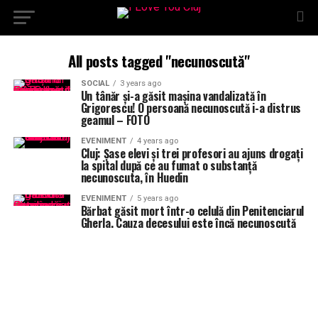
All posts tagged "necunoscută"
SOCIAL
3 years ago
Un tânăr și-a găsit mașina vandalizată în
Grigorescu! O persoană necunoscută i-a distrus
geamul – FOTO
EVENIMENT
4 years ago
Cluj: Șase elevi și trei profesori au ajuns drogați
la spital după ce au fumat o substanță
necunoscuta, în Huedin
EVENIMENT
5 years ago
Bărbat găsit mort într-o celulă din Penitenciarul
Gherla. Cauza decesului este încă necunoscută