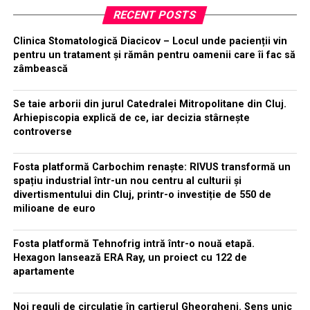
RECENT POSTS
Clinica Stomatologică Diacicov – Locul unde pacienții vin
pentru un tratament și rămân pentru oamenii care îi fac să
zâmbească
Se taie arborii din jurul Catedralei Mitropolitane din Cluj.
Arhiepiscopia explică de ce, iar decizia stârnește
controverse
Fosta platformă Carbochim renaște: RIVUS transformă un
spațiu industrial într-un nou centru al culturii și
divertismentului din Cluj, printr-o investiție de 550 de
milioane de euro
Fosta platformă Tehnofrig intră într-o nouă etapă.
Hexagon lansează ERA Ray, un proiect cu 122 de
apartamente
Noi reguli de circulație în cartierul Gheorgheni. Sens unic