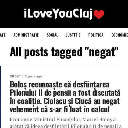
ATE
ADMINISTRATIE
SOCIAL
JUSTITIE
POLITICA
ECONOMIE
All posts tagged "negat"
SPORT
3 years ago
Boloș recunoaște că desființarea
Pilonului II de pensii a fost discutată
în coaliție. Ciolacu și Ciucă au negat
vehement că s-ar fi luat în calcul
Economie Ministrul Finanțelor, Marcel Boloș a
arătat că ideea desființării Pilonului II de pensii a