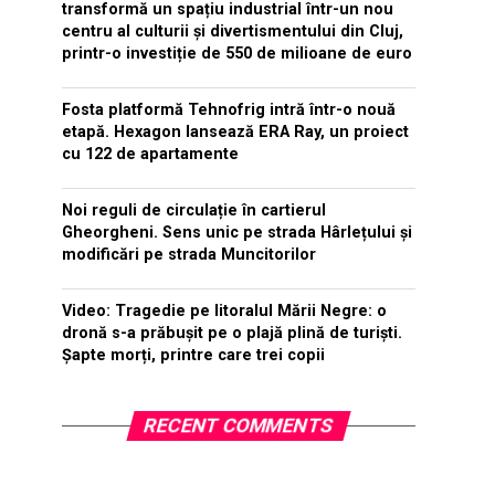
transformă un spațiu industrial într-un nou
centru al culturii și divertismentului din Cluj,
printr-o investiție de 550 de milioane de euro
Fosta platformă Tehnofrig intră într-o nouă
etapă. Hexagon lansează ERA Ray, un proiect
cu 122 de apartamente
Noi reguli de circulație în cartierul
Gheorgheni. Sens unic pe strada Hârlețului și
modificări pe strada Muncitorilor
Video: Tragedie pe litoralul Mării Negre: o
dronă s-a prăbușit pe o plajă plină de turiști.
Șapte morți, printre care trei copii
RECENT COMMENTS