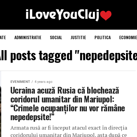
ATE
ADMINISTRATIE
SOCIAL
JUSTITIE
POLITICA
ECONOMIE
ll posts tagged "nepedepsit
EVENIMENT
4 years ago
Ucraina acuză Rusia că blochează
coridorul umanitar din Mariupol:
“Crimele ocupanților nu vor rămâne
nepedepsite!”
Armata rusă ar fi început atacul exact în direcția
coridorului umanitar din Mariupol, asta după ce