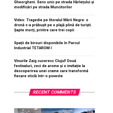
Gheorgheni. Sens unic pe strada Hârlețului și
modificări pe strada Muncitorilor
Video: Tragedie pe litoralul Mării Negre: o
dronă s-a prăbușit pe o plajă plină de turiști.
Șapte morți, printre care trei copii
Spații de birouri disponibile în Parcul
Industrial TETAROM I
Vinurile Zaig cuceresc Clujul! Două
festivaluri, zeci de arome și o invitație la
descoperirea unei crame care transformă
fiecare sticlă într-o poveste
RECENT COMMENTS