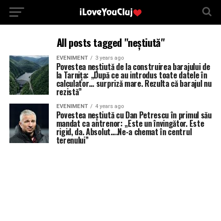
All posts tagged "neștiută"
EVENIMENT
3 years ago
Povestea neștiută de la construirea barajului de
la Tarnița: „După ce au introdus toate datele în
calculator… surpriză mare. Rezulta că barajul nu
rezistă”
EVENIMENT
4 years ago
Povestea neștiută cu Dan Petrescu în primul său
mandat ca antrenor: „Este un învingător. Este
rigid, da. Absolut….Ne-a chemat în centrul
terenului”