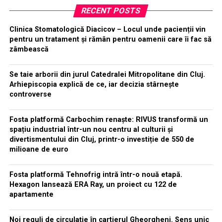
RECENT POSTS
Clinica Stomatologică Diacicov – Locul unde pacienții vin
pentru un tratament și rămân pentru oamenii care îi fac să
zâmbească
Se taie arborii din jurul Catedralei Mitropolitane din Cluj.
Arhiepiscopia explică de ce, iar decizia stârnește
controverse
Fosta platformă Carbochim renaște: RIVUS transformă un
spațiu industrial într-un nou centru al culturii și
divertismentului din Cluj, printr-o investiție de 550 de
milioane de euro
Fosta platformă Tehnofrig intră într-o nouă etapă.
Hexagon lansează ERA Ray, un proiect cu 122 de
apartamente
Noi reguli de circulație în cartierul Gheorgheni. Sens unic