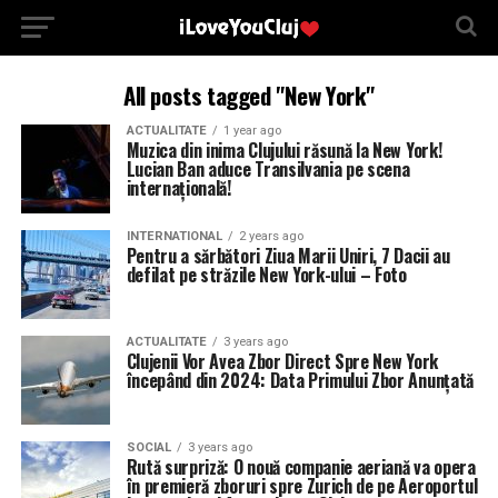
All posts tagged "New York"
ACTUALITATE
1 year ago
Muzica din inima Clujului răsună la New York!
Lucian Ban aduce Transilvania pe scena
internațională!
INTERNATIONAL
2 years ago
Pentru a sărbători Ziua Marii Uniri, 7 Dacii au
defilat pe străzile New York-ului – Foto
ACTUALITATE
3 years ago
Clujenii Vor Avea Zbor Direct Spre New York
începând din 2024: Data Primului Zbor Anunțată
SOCIAL
3 years ago
Rută surpriză: O nouă companie aeriană va opera
în premieră zboruri spre Zurich de pe Aeroportul