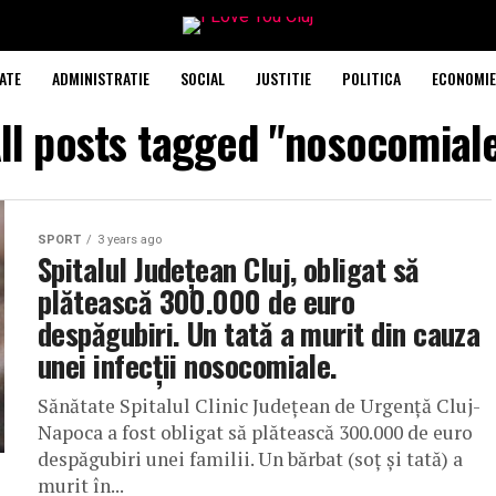
ATE
ADMINISTRATIE
SOCIAL
JUSTITIE
POLITICA
ECONOMIE
ll posts tagged "nosocomial
SPORT
3 years ago
Spitalul Județean Cluj, obligat să
plătească 300.000 de euro
despăgubiri. Un tată a murit din cauza
unei infecții nosocomiale.
Sănătate Spitalul Clinic Județean de Urgență Cluj-
Napoca a fost obligat să plătească 300.000 de euro
despăgubiri unei familii. Un bărbat (soț și tată) a
murit în...