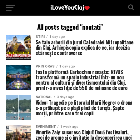
All posts tagged "noutati"
STIRI
1 day ago
Se taie arborii din jurul Catedralei Mitropolitane
din Cluj. Arhiepiscopia explică de ce, iar decizia
stârnește controverse
PRIN ORAS
1 day ago
Fosta platformă Carbochim renaște: RIVUS
transformă un spațiu industrial într-un nou
centru al culturii și divertismentului din Cluj,
printr-o investiție de 550 de milioane de euro
NATIONAL
3 days ago
Video: Tragedie pe litoralul Mării Negre: o dronă
s-a prăbușit pe o plajă plină de turiști. Șapte
morți, printre care trei copii
EVENIMENT
1 week ago
Vinurile Zaig cuceresc Clujul! Două festivaluri,
zeci de arome și o invitație la descoperirea unei