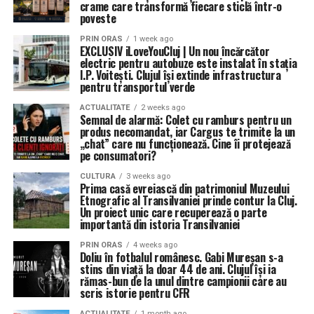
crame care transformă fiecare sticlă într-o
poveste
PRIN ORAS
1 week ago
EXCLUSIV iLoveYouCluj | Un nou încărcător
electric pentru autobuze este instalat în stația
I.P. Voitești. Clujul își extinde infrastructura
pentru transportul verde
ACTUALITATE
2 weeks ago
Semnal de alarmă: Colet cu ramburs pentru un
produs necomandat, iar Cargus te trimite la un
„chat” care nu funcționează. Cine îi protejează
pe consumatori?
CULTURA
3 weeks ago
Prima casă evreiască din patrimoniul Muzeului
Etnografic al Transilvaniei prinde contur la Cluj.
Un proiect unic care recuperează o parte
importantă din istoria Transilvaniei
PRIN ORAS
4 weeks ago
Doliu în fotbalul românesc. Gabi Mureșan s-a
stins din viață la doar 44 de ani. Clujul își ia
rămas-bun de la unul dintre campionii care au
scris istorie pentru CFR
ACTUALITATE
1 month ago