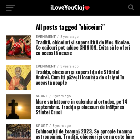
All posts tagged "obiceiuri"
EVENIMENT
3 years ago
Tradiții, obiceiuri și supersitiții de Moș Nicolae.
Ce cadouri pot aduce GHINION. Evită să le oferi
cu această ocazie
EVENIMENT
3 years ago
Tradiții, obiceiuri și superstiții de Sfântul
Andrei. Cum îți păzești locuința de strigoi în
această noapte
SPORT
3 years ago
Mare sărbătoare în calendarul ortodox, pe 14
septembrie. Tradiții și obiceiuri de Înălțarea
Sfintei Cruci
SPORT
3 years ago
Echinocţiul de toamnă 2023. Se apropie toamna
astronomică. Tradiții, obiceiuri și ce nu este bine