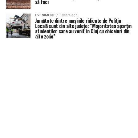
să faci
EVENIMENT
6 years ago
Jumătate dintre maşinile ridicate de Poliţia
Locală sunt din alte judeţe: “Majoritatea aparţin
studenţilor care au venit în Cluj cu obiceiuri din
alte zone”