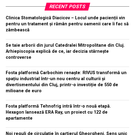
RECENT POSTS
Clinica Stomatologică Diacicov – Locul unde pacienții vin
pentru un tratament și rămân pentru oamenii care îi fac să
zâmbească
Se taie arborii din jurul Catedralei Mitropolitane din Cluj.
Arhiepiscopia explică de ce, iar decizia stârnește
controverse
Fosta platformă Carbochim renaște: RIVUS transformă un
spațiu industrial într-un nou centru al culturii și
divertismentului din Cluj, printr-o investiție de 550 de
milioane de euro
Fosta platformă Tehnofrig intră într-o nouă etapă.
Hexagon lansează ERA Ray, un proiect cu 122 de
apartamente
Noi reguli de circulație în cartierul Gheorgheni. Sens unic