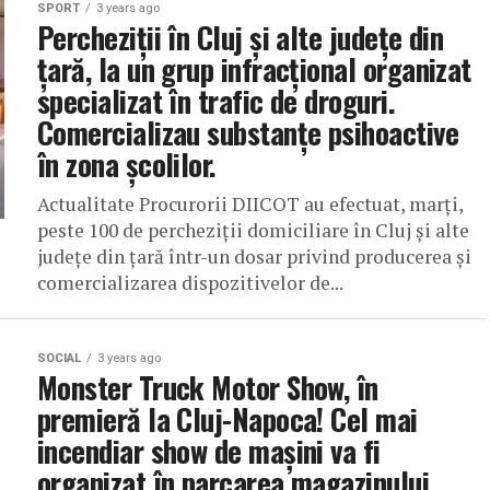
SPORT
3 years ago
Percheziții în Cluj și alte județe din
țară, la un grup infracțional organizat
specializat în trafic de droguri.
Comercializau substanțe psihoactive
în zona școlilor.
Actualitate Procurorii DIICOT au efectuat, marți,
peste 100 de percheziții domiciliare în Cluj și alte
județe din țară într-un dosar privind producerea și
comercializarea dispozitivelor de...
SOCIAL
3 years ago
Monster Truck Motor Show, în
premieră la Cluj-Napoca! Cel mai
incendiar show de mașini va fi
organizat în parcarea magazinului