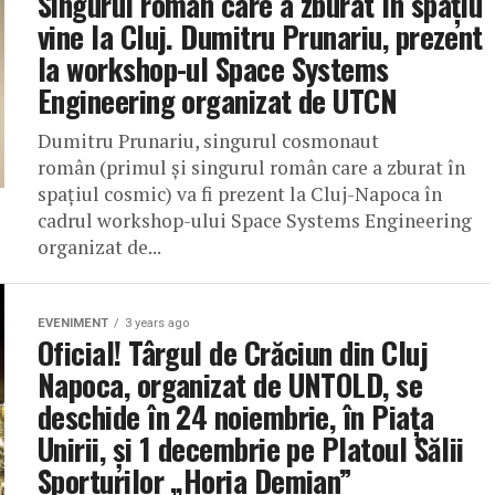
Singurul român care a zburat în spațiu
vine la Cluj. Dumitru Prunariu, prezent
la workshop-ul Space Systems
Engineering organizat de UTCN
Dumitru Prunariu, singurul cosmonaut
român (primul și singurul român care a zburat în
spațiul cosmic) va fi prezent la Cluj-Napoca în
cadrul workshop-ului Space Systems Engineering
organizat de...
EVENIMENT
3 years ago
Oficial! Târgul de Crăciun din Cluj
Napoca, organizat de UNTOLD, se
deschide în 24 noiembrie, în Piața
Unirii, și 1 decembrie pe Platoul Sălii
Sporturilor „Horia Demian”