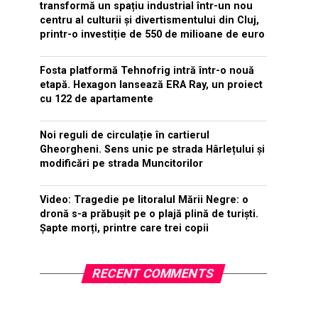
transformă un spațiu industrial într-un nou
centru al culturii și divertismentului din Cluj,
printr-o investiție de 550 de milioane de euro
Fosta platformă Tehnofrig intră într-o nouă
etapă. Hexagon lansează ERA Ray, un proiect
cu 122 de apartamente
Noi reguli de circulație în cartierul
Gheorgheni. Sens unic pe strada Hârlețului și
modificări pe strada Muncitorilor
Video: Tragedie pe litoralul Mării Negre: o
dronă s-a prăbușit pe o plajă plină de turiști.
Șapte morți, printre care trei copii
RECENT COMMENTS